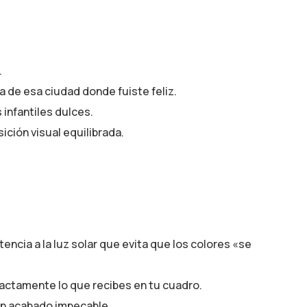
.
a de esa ciudad donde fuiste feliz.
 infantiles dulces.
ción visual equilibrada.
ncia a la luz solar que evita que los colores «se
xactamente lo que recibes en tu cuadro.
un acabado impecable.