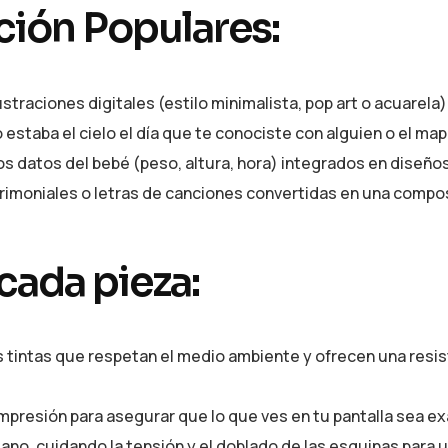
ación Populares:
traciones digitales (estilo minimalista, pop art o acuarela)
estaba el cielo el día que te conociste con alguien o el map
s datos del bebé (peso, altura, hora) integrados en diseños
rimoniales o letras de canciones convertidas en una composi
cada pieza:
 tintas que respetan el medio ambiente y ofrecen una resiste
presión para asegurar que lo que ves en tu pantalla sea e
ano, cuidando la tensión y el doblado de las esquinas para 