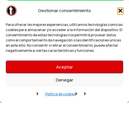
Gestionar consentimiento
Hey
, bienvenid@ a
Teleimprenta /
Para ofrecer las mejores experiencias, utilizamos tecnologías como las
Regalalia
cookies para almacenar y/o acceder a la información del dispositivo. El
consentimiento de estas tecnologías nos permitirá procesar datos
como el comportamiento de navegación o las identificaciones únicas
en este sitio. No consentir o retirar el consentimiento, puede afectar
¿Necesitas un presupuesto o impresión
negativamente a ciertas características y funciones.
Urgente?
¿Cómo podemos ayudarte?
Aceptar
© Teleimprenta.net | Todos los derechos
reservados
Denegar
Política de privacidad
Solicitar presupuesto urgente!
Política de cookies