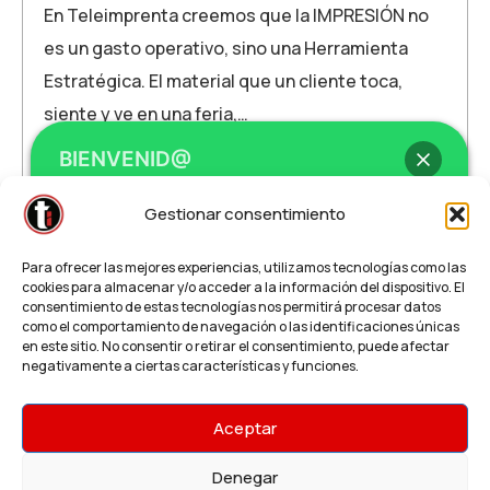
En Teleimprenta creemos que la IMPRESIÓN no
es un gasto operativo, sino una Herramienta
Estratégica. El material que un cliente toca,
siente y ve en una feria,…
BIENVENID@
Imprenta
Gestionar consentimiento
LEER MÁS
Hola
, bienvenid@ a
Teleimprenta /
Para ofrecer las mejores experiencias, utilizamos tecnologías como las
Regalalia
cookies para almacenar y/o acceder a la información del dispositivo. El
consentimiento de estas tecnologías nos permitirá procesar datos
como el comportamiento de navegación o las identificaciones únicas
en este sitio. No consentir o retirar el consentimiento, puede afectar
¿Necesitas un presupuesto o impresión
negativamente a ciertas características y funciones.
Urgente?
¿Cómo podemos ayudarte?
Aceptar
© Teleimprenta.net | Todos los derechos
reservados
Denegar