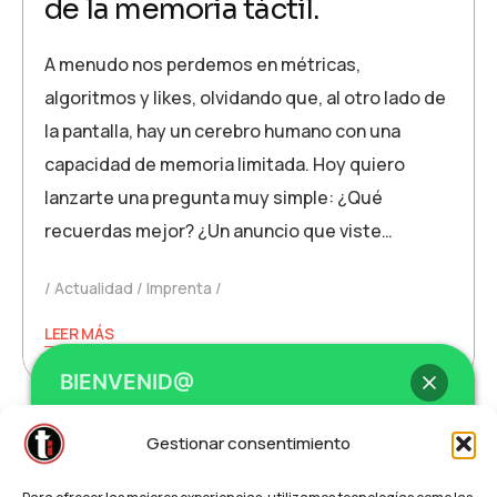
de la memoria táctil.
A menudo nos perdemos en métricas,
algoritmos y likes, olvidando que, al otro lado de
la pantalla, hay un cerebro humano con una
capacidad de memoria limitada. Hoy quiero
lanzarte una pregunta muy simple: ¿Qué
recuerdas mejor? ¿Un anuncio que viste…
Actualidad
Imprenta
LEER MÁS
BIENVENID@
Paginación
Gestionar consentimiento
de
1
2
Next
Hola
, bienvenid@ a
Teleimprenta /
entradas