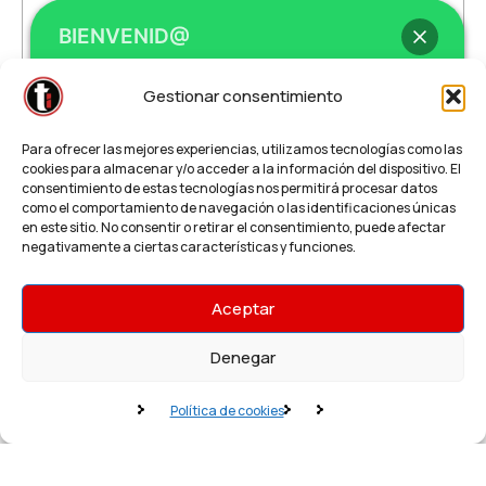
imprenta urgente
,
tarjetas de visita urgente
,
BIENVENID@
tarjetas express
Gestionar consentimiento
LEER MÁS
Hey
, bienvenid@ a
Teleimprenta /
Para ofrecer las mejores experiencias, utilizamos tecnologías como las
Regalalia
cookies para almacenar y/o acceder a la información del dispositivo. El
consentimiento de estas tecnologías nos permitirá procesar datos
como el comportamiento de navegación o las identificaciones únicas
en este sitio. No consentir o retirar el consentimiento, puede afectar
¿Necesitas un presupuesto o impresión
negativamente a ciertas características y funciones.
Urgente?
¿Cómo podemos ayudarte?
Aceptar
© Teleimprenta.net | Todos los derechos
reservados
Denegar
Política de privacidad
Solicitar presupuesto urgente!
Política de cookies