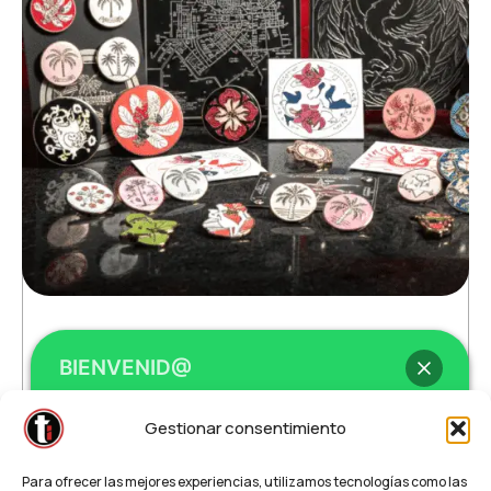
BIENVENID@
Chapas / Pines Urgentes
Gestionar consentimiento
Hey
, bienvenid@ a
Teleimprenta /
Para ofrecer las mejores experiencias, utilizamos tecnologías como las
Regalalia