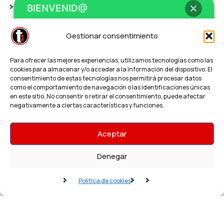
Eventos y Hostelería:
Invitaciones digitales,
BIENVENID@
confirmaciones de reserva y agendas de eventos.
Gestionar consentimiento
Marca Personal:
Newsletters de autor para crear
Hey
, bienvenid@ a
Teleimprenta /
comunidad y autoridad.
Para ofrecer las mejores experiencias, utilizamos tecnologías como las
Regalalia
cookies para almacenar y/o acceder a la información del dispositivo. El
consentimiento de estas tecnologías nos permitirá procesar datos
como el comportamiento de navegación o las identificaciones únicas
en este sitio. No consentir o retirar el consentimiento, puede afectar
¿Necesitas un presupuesto o impresión
negativamente a ciertas características y funciones.
Urgente?
¿Cómo podemos ayudarte?
Aceptar
© Teleimprenta.net | Todos los derechos
reservados
Denegar
Política de privacidad
Solicitar presupuesto urgente!
Política de cookies