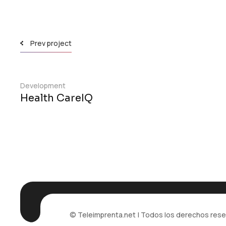
Prev project
Development
Health CareIQ
© Teleimprenta.net | Todos los derechos res