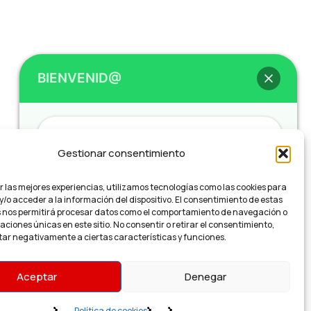
Next project
BIENVENID@
Development
Smart HomeX
Hey
, bienvenid@ a
Teleimprenta /
Gestionar consentimiento
Regalalia
r las mejores experiencias, utilizamos tecnologías como las cookies para
/o acceder a la información del dispositivo. El consentimiento de estas
¿Necesitas un presupuesto o impresión
 nos permitirá procesar datos como el comportamiento de navegación o
Urgente?
caciones únicas en este sitio. No consentir o retirar el consentimiento,
ar negativamente a ciertas características y funciones.
¿Cómo podemos ayudarte?
Aceptar
Denegar
Política de privacidad
Solicitar presupuesto urgente!
Política de cookies