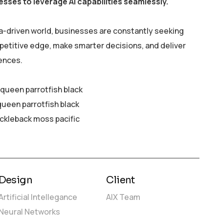
esses to leverage AI capabilities seamlessly.
a-driven world, businesses are constantly seeking
petitive edge, make smarter decisions, and deliver
ences.
y queen parrotfish black
queen parrotfish black
ickleback moss pacific
Design
Client
Artificial Intellegance
AIX Team
Neural Networks