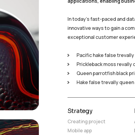
applications, enabling busin
In today’s fast-paced and dat
innovative ways to gain a com
exceptional customer experi
Pacific hake false trevall
Prickleback moss revally 
Queen parrotfish black pr
Hake false trevally queen
Strategy
Creating project
Mobile app