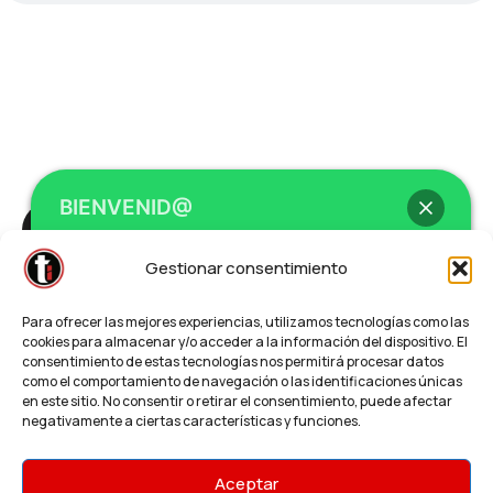
BIENVENID@
Gestionar consentimiento
© Teleimprenta.net | Todos los derechos
Hola
, bienvenid@ a
Teleimprenta /
reservados
Para ofrecer las mejores experiencias, utilizamos tecnologías como las
Regalalia
Política de privacidad
cookies para almacenar y/o acceder a la información del dispositivo. El
consentimiento de estas tecnologías nos permitirá procesar datos
como el comportamiento de navegación o las identificaciones únicas
en este sitio. No consentir o retirar el consentimiento, puede afectar
¿Necesitas un presupuesto o impresión
negativamente a ciertas características y funciones.
Urgente?
¿Cómo podemos ayudarte?
Aceptar