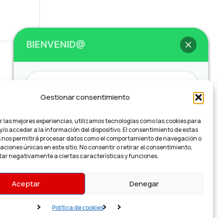
BIENVENID@
Hola
, bienvenid@ a
Teleimprenta /
Gestionar consentimiento
Regalalia
r las mejores experiencias, utilizamos tecnologías como las cookies para
/o acceder a la información del dispositivo. El consentimiento de estas
¿Necesitas un presupuesto o impresión
 nos permitirá procesar datos como el comportamiento de navegación o
Urgente?
caciones únicas en este sitio. No consentir o retirar el consentimiento,
ar negativamente a ciertas características y funciones.
¿Cómo podemos ayudarte?
Aceptar
Denegar
Política de privacidad
Solicitar presupuesto urgente!
Política de cookies