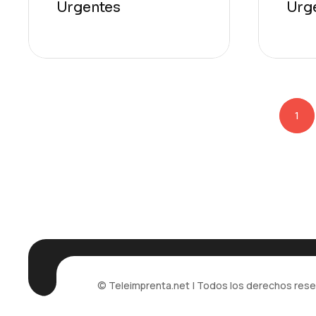
Urgentes
Urg
Pagination
1
© Teleimprenta.net | Todos los derechos res