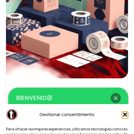
BIENVENID@
Etiquetas Urgentes
Gestionar consentimiento
Hola
, bienvenid@ a
Teleimprenta /
Para ofrecer las mejores experiencias, utilizamos tecnologías como las
Regalalia